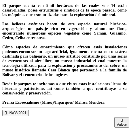
El parque cuenta con 9mil hectáreas de las cuales solo 14 están
desarrolladas, posee estructuras o símbolos de la época pasada, como
las máquinas que eran utilizadas para la exploración del mineral.
Las bellezas escénicas hacen de este espacio natural histórico-
arqueológico un paisaje rico en vegetación y abundante flora,
encontrando numerosas especies vegetales como Samán, Guasimo,
Cedro, Ceiba entre otras.
Cómo espacios de esparcimiento que ofrecen estás instalaciones
podemos encontrar un lago artificial, igualmente cuenta con una área
destinada para balneario, un museo artístico construido por unas series
de estructuras al aire libre, un museo industrial el cual muestra la
tecnología utilizada para la exploración y procesamiento del cobre, un
museo histórico llamado Casa Blanca que perteneció a la familia de
Bolívar y el cementerio de los ingleses.
Desde Inparques te invitamos a que visites estas instalaciones llenas de
historias y patriotismo, así como también a que contribuyas a su
conservación y preservación.
Prensa Ecosocialismo (Minec)/Inparques/ Melissa Mendoza
19/08/2021
Volver