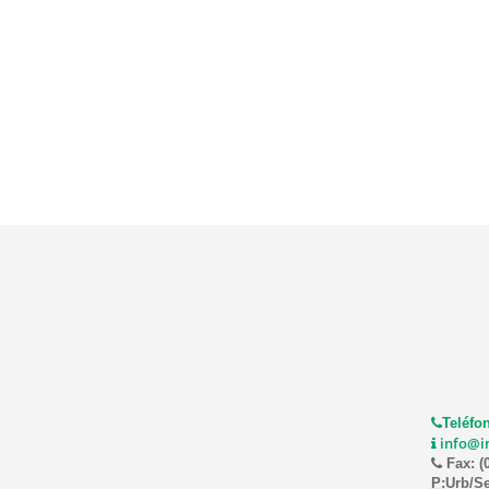
Teléfon
info@i
Fax: (
P:
Urb/Se