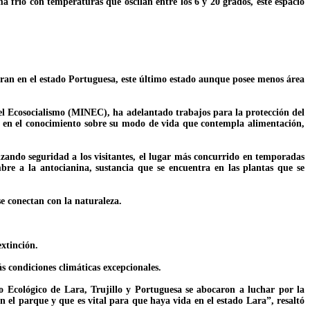
 frío con temperaturas que oscilan entre los 6 y 20 grados, este espacio
ntran en el estado Portuguesa, este último estado aunque posee menos área
el Ecosocialismo (MINEC), ha adelantado trabajos para la protección del
r en el conocimiento sobre su modo de vida que contempla alimentación,
zando seguridad a los visitantes, el lugar más concurrido en temporadas
re a la antocianina, sustancia que se encuentra en las plantas que se
se conectan con la naturaleza.
extinción.
s condiciones climáticas excepcionales.
 Ecológico de Lara, Trujillo y Portuguesa se abocaron a luchar por la
 el parque y que es vital para que haya vida en el estado Lara”, resaltó