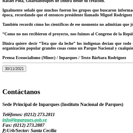
Rafael Piña, Guardabosques de Dinira desde su creación.
Igualmente señaló que muchos fueron los grupos que buscaron informació
época, recordando que el entonces presidente llamado Miguel Rodríguez le
También recordó cómo los científicos de ese momento no admitían que jó
“Como no nos recibieron el proyecto, nos fuimos al Congreso de la Repúb
Dinira quiere decir “Teta que da leche” los indígenas decían que todo
organización popular grandes cosas como un Parque Nacional y cualquie
Prensa Ecosocialismo (Minec) / Inparques / Texto Bárbara Rodríguez
30/11/2021
Contáctanos
Sede Principal de Inparques (Instituto Nacional de Parques)
Teléfonos: (0212) 273.2811
info@inparques.gob.ve
Fax: (0212) 273.2887
P:
Urb/Sector: Santa Cecilia