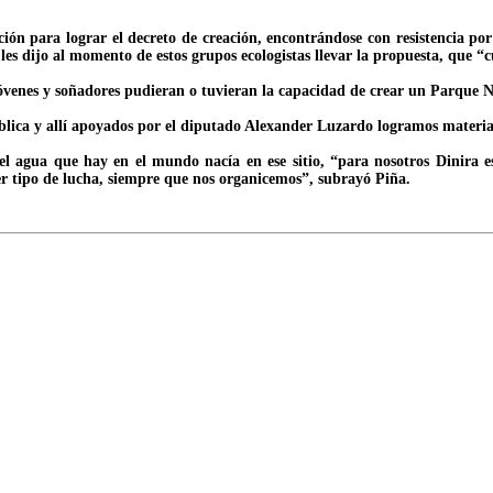
n para lograr el decreto de creación, encontrándose con resistencia por p
s dijo al momento de estos grupos ecologistas llevar la propuesta, que “c
venes y soñadores pudieran o tuvieran la capacidad de crear un Parque N
lica y allí apoyados por el diputado Alexander Luzardo logramos materiali
 el agua que hay en el mundo nacía en ese sitio, “para nosotros Dinira e
r tipo de lucha, siempre que nos organicemos”, subrayó Piña.