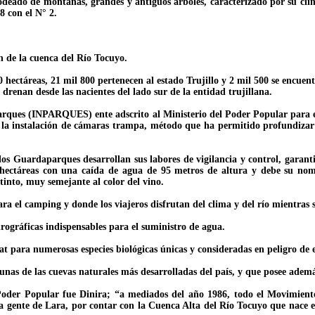
eado de montañas, grandes y antiguos árboles, caracterizado por su clima
8 con el N° 2.
ón de la cuenca del Río Tocuyo.
00 hectáreas, 21 mil 800 pertenecen al estado Trujillo y 2 mil 500 se encue
 drenan desde las nacientes del lado sur de la entidad trujillana.
e Parques (INPARQUES) ente adscrito al Ministerio del Poder Popular para 
e la instalación de cámaras trampa, método que ha permitido profundiza
os Guardaparques desarrollan sus labores de vigilancia y control, garanti
8 hectáreas con una caída de agua de 95 metros de altura y debe su nomb
 tinto, muy semejante al color del vino.
ra el camping y donde los viajeros disfrutan del clima y del río mientras 
ográficas indispensables para el suministro de agua.
at para numerosas especies biológicas únicas y consideradas en peligro de 
nas de las cuevas naturales más desarrolladas del país, y que posee ademá
oder Popular fue Dinira; “a mediados del año 1986, todo el Movimiento
la gente de Lara, por contar con la Cuenca Alta del Río Tocuyo que nace en