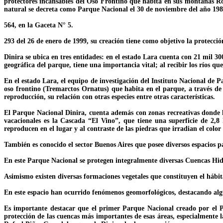
protectores incansables del Oso Frontino que habita en sus montañas Rod
natural se decreta como Parque Nacional el 30 de noviembre del año 198
564, en la Gaceta N° 5.
293 del 26 de enero de 1999, su creación tiene como objetivo la protecci
Dinira se ubica en tres entidades: en el estado Lara cuenta con 21 mil 3
geográfica del parque, tiene una importancia vital; al recibir los ríos que
En el estado Lara, el equipo de investigación del Instituto Nacional d
oso frontino (Tremarctos Ornatus) que habita en el parque, a través d
reproducción, su relación con otras especies entre otras características.
El Parque Nacional Dinira, cuenta además con zonas recreativas donde l
vacacionales es la Cascada “El Vino”, que tiene una superficie de 2,
reproducen en el lugar y al contraste de las piedras que irradian el color
También es conocido el sector Buenos Aires que posee diversos espacios pa
En este Parque Nacional se protegen integralmente diversas Cuencas Hidr
Asimismo existen diversas formaciones vegetales que constituyen el hábit
En este espacio han ocurrido fenómenos geomorfológicos, destacando algu
Es importante destacar que el primer Parque Nacional creado por el P
protección de las cuencas más importantes de esas áreas, especialmente 