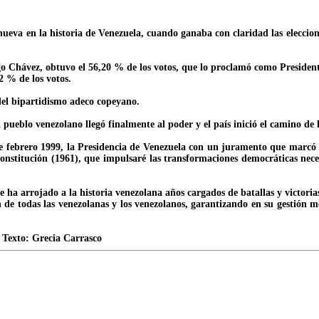
eva en la historia de Venezuela, cuando ganaba con claridad las elecciones
ugo Chávez, obtuvo el 56,20 % de los votos, que lo proclamó como Presiden
2 % de los votos.
 del bipartidismo adeco copeyano.
 pueblo venezolano llegó finalmente al poder y el país inició el camino de l
e febrero 1999, la Presidencia de Venezuela con un juramento que marcó 
Constitución (1961), que impulsaré las transformaciones democráticas n
 ha arrojado a la historia venezolana años cargados de batallas y victori
ón de todas las venezolanas y los venezolanos, garantizando en su gestión 
/ Texto: Grecia Carrasco