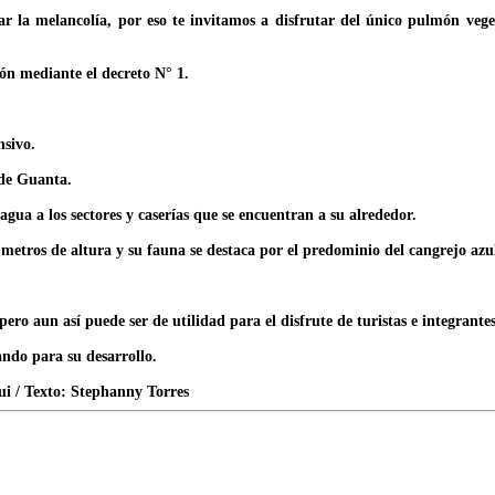
erar la melancolía, por eso te invitamos a disfrutar del único pulmón ve
ón mediante el decreto N° 1.
nsivo.
 de Guanta.
gua a los sectores y caserías que se encuentran a su alrededor.
metros de altura y su fauna se destaca por el predominio del cangrejo azu
ero aun así puede ser de utilidad para el disfrute de turistas e integran
ando para su desarrollo.
ui / Texto: Stephanny Torres