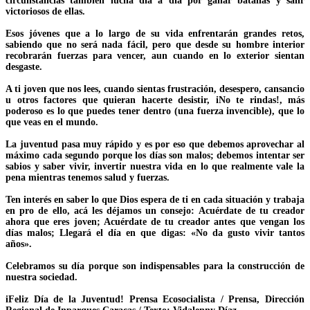
circunstancias también lucha día a día por ganar batallas y salir
victoriosos de ellas.
Esos jóvenes que a lo largo de su vida enfrentarán grandes retos,
sabiendo que no será nada fácil, pero que desde su hombre interior
recobrarán fuerzas para vencer, aun cuando en lo exterior sientan
desgaste.
A ti joven que nos lees, cuando sientas frustración, desespero, cansancio
u otros factores que quieran hacerte desistir, iNo te rindas!, más
poderoso es lo que puedes tener dentro (una fuerza invencible), que lo
que veas en el mundo.
La juventud pasa muy rápido y es por eso que debemos aprovechar al
máximo cada segundo porque los días son malos; debemos intentar ser
sabios y saber vivir, invertir nuestra vida en lo que realmente vale la
pena mientras tenemos salud y fuerzas.
Ten interés en saber lo que Dios espera de ti en cada situación y trabaja
en pro de ello, acá les déjamos un consejo: Acuérdate de tu creador
ahora que eres joven; Acuérdate de tu creador antes que vengan los
días malos; Llegará el día en que digas: «No da gusto vivir tantos
años».
Celebramos su día porque son indispensables para la construcción de
nuestra sociedad.
iFeliz Día de la Juventud! Prensa Ecosocialista / Prensa, Dirección