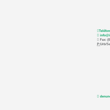
Teléfon
info@i
Fax: (0
P:
Urb/Se
denunc