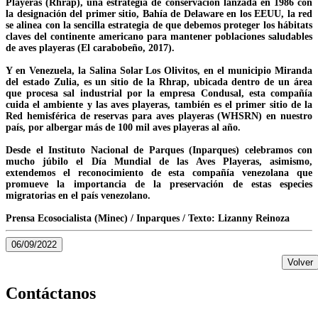
Playeras (Rhrap), una estrategia de conservación lanzada en 1986 con
la designación del primer sitio, Bahía de Delaware en los EEUU, la red
se alinea con la sencilla estrategia de que debemos proteger los hábitats
claves del continente americano para mantener poblaciones saludables
de aves playeras (El carabobeño, 2017).
Y en Venezuela, la Salina Solar Los Olivitos, en el municipio Miranda
del estado Zulia, es un sitio de la Rhrap, ubicada dentro de un área
que procesa sal industrial por la empresa Condusal, esta compañía
cuida el ambiente y las aves playeras, también es el primer sitio de la
Red hemisférica de reservas para aves playeras (WHSRN) en nuestro
país, por albergar más de 100 mil aves playeras al año.
Desde el Instituto Nacional de Parques (Inparques) celebramos con
mucho júbilo el Día Mundial de las Aves Playeras, asimismo,
extendemos el reconocimiento de esta compañía venezolana que
promueve la importancia de la preservación de estas especies
migratorias en el país venezolano.
Prensa Ecosocialista (Minec) / Inparques / Texto: Lizanny Reinoza
06/09/2022
Volver
Contáctanos