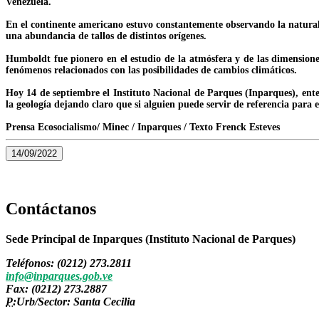
Venezuela.
En el continente americano estuvo constantemente observando la natural
una abundancia de tallos de distintos orígenes.
Humboldt fue pionero en el estudio de la atmósfera y de las dimensiones
fenómenos relacionados con las posibilidades de cambios climáticos.
Hoy 14 de septiembre el Instituto Nacional de Parques (Inparques), ente 
la geología dejando claro que si alguien puede servir de referencia para
Prensa Ecosocialismo/ Minec / Inparques / Texto Frenck Esteves
14/09/2022
Contáctanos
Sede Principal de Inparques (Instituto Nacional de Parques)
Teléfonos: (0212) 273.2811
info@inparques.gob.ve
Fax: (0212) 273.2887
P:
Urb/Sector: Santa Cecilia