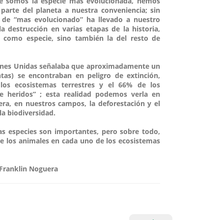
e somos la especie más evolucionada, hemos
arte del planeta a nuestra conveniencia; sin
o de “mas evolucionado” ha llevado a nuestro
a destrucción en varias etapas de la historia,
a como especie, sino también la del resto de
ciones Unidas señalaba que aproximadamente un
ntas) se encontraban en peligro de extinción,
los ecosistemas terrestres y el 66% de los
 heridos” ; esta realidad podemos verla en
era, en nuestros campos, la deforestación y el
la biodiversidad.
las especies son importantes, pero sobre todo,
de los animales en cada uno de los ecosistemas
 Franklin Noguera