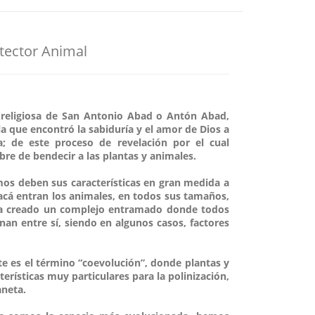
otector Animal
ad religiosa de San Antonio Abad o Antón Abad,
ala que encontró la sabiduría y el amor de Dios a
a; de este proceso de revelación por el cual
bre de bendecir a las plantas y animales.
mos deben sus características en gran medida a
 acá entran los animales, en todos sus tamaños,
a ha creado un complejo entramado donde todos
an entre sí, siendo en algunos casos, factores
 es el término “coevolución”, donde plantas y
erísticas muy particulares para la polinización,
aneta.