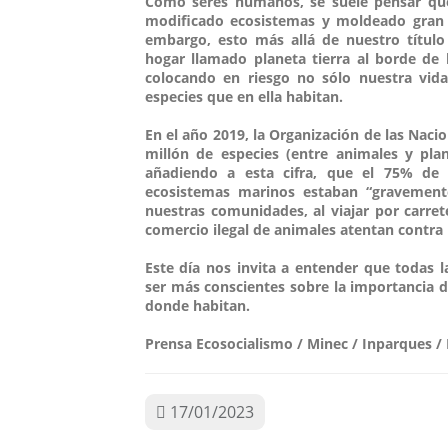
Como seres humanos, se suele pensar qu
modificado ecosistemas y moldeado gran p
embargo, esto más allá de nuestro títul
hogar llamado planeta tierra al borde de l
colocando en riesgo no sólo nuestra vid
especies que en ella habitan.
En el año 2019, la Organización de las Na
millón de especies (entre animales y pla
añadiendo a esta cifra, que el 75% de 
ecosistemas marinos estaban “gravemente
nuestras comunidades, al viajar por carret
comercio ilegal de animales atentan contra 
Este día nos invita a entender que todas 
ser más conscientes sobre la importancia 
donde habitan.
Prensa Ecosocialismo / Minec / Inparques /
17/01/2023