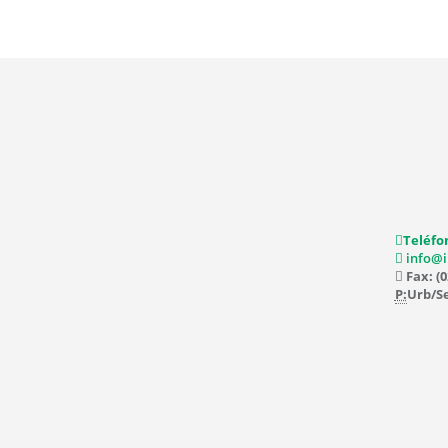
Teléfon
info@i
Fax: (0
P:
Urb/Se