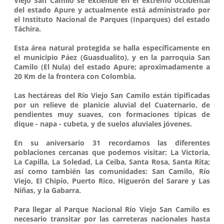
Viejo San Camilo se extiende en el extremo occidental
del estado Apure y actualmente está administrado por
el Instituto Nacional de Parques (Inparques) del estado
Táchira.
Esta área natural protegida se halla específicamente en
el municipio Páez (Guasdualito), y en la parroquia San
Camilo (El Nula) del estado Apure; aproximadamente a
20 Km de la frontera con Colombia.
Las hectáreas del Río Viejo San Camilo están tipificadas
por un relieve de planicie aluvial del Cuaternario, de
pendientes muy suaves, con formaciones típicas de
dique - napa - cubeta, y de suelos aluviales jóvenes.
En su aniversario 31 recordamos las diferentes
poblaciones cercanas que podemos visitar: La Victoria,
La Capilla, La Soledad, La Ceiba, Santa Rosa, Santa Rita;
así como también las comunidades: San Camilo, Río
Viejo, El Chipío, Puerto Rico, Higuerón del Sarare y Las
Niñas, y la Gabarra.
Para llegar al Parque Nacional Río Viejo San Camilo es
necesario transitar por las carreteras nacionales hasta