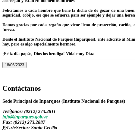
aconsejan y están en momentos difíciles.
Felicitamos a cada hombre que tiene la dicha de de gozar de una buena
seguridad, cobijo, ese que se esfuerza para ser ejemplo y dejar una heren
Damos gracias por cada regaño que viene lleno de protección, cariño, 
fuerza.
Desde el Instituto Nacional de Parques (Inparques), ente adscrito al Min
hay, pero es algo especialmente hermoso.
¡Feliz día papás, Dios los bendiga! Vidalenny Díaz
18/06/2023
Contáctanos
Sede Principal de Inparques (Instituto Nacional de Parques)
Teléfonos: (0212) 273.2811
info@inparques.gob.ve
Fax: (0212) 273.2887
P:
Urb/Sector: Santa Cecilia