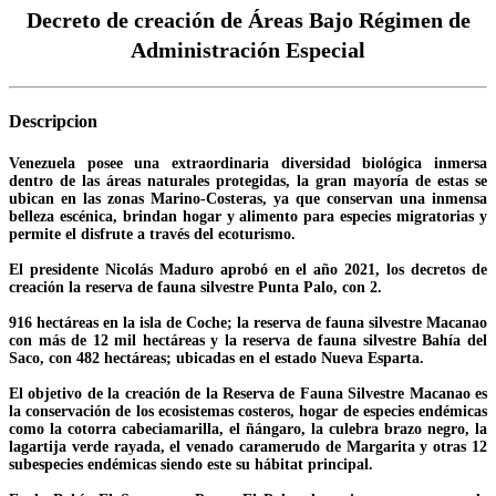
Decreto de creación de Áreas Bajo Régimen de
Administración Especial
Descripcion
Venezuela posee una extraordinaria diversidad biológica inmersa
dentro de las áreas naturales protegidas, la gran mayoría de estas se
ubican en las zonas Marino-Costeras, ya que conservan una inmensa
belleza escénica, brindan hogar y alimento para especies migratorias y
permite el disfrute a través del ecoturismo.
El presidente Nicolás Maduro aprobó en el año 2021, los decretos de
creación la reserva de fauna silvestre Punta Palo, con 2.
916 hectáreas en la isla de Coche; la reserva de fauna silvestre Macanao
con más de 12 mil hectáreas y la reserva de fauna silvestre Bahía del
Saco, con 482 hectáreas; ubicadas en el estado Nueva Esparta.
El objetivo de la creación de la Reserva de Fauna Silvestre Macanao es
la conservación de los ecosistemas costeros, hogar de especies endémicas
como la cotorra cabeciamarilla, el ñángaro, la culebra brazo negro, la
lagartija verde rayada, el venado caramerudo de Margarita y otras 12
subespecies endémicas siendo este su hábitat principal.