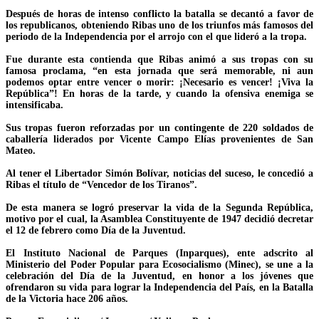
Después de horas de intenso conflicto la batalla se decantó a favor de
los republicanos, obteniendo Ribas uno de los triunfos más famosos del
periodo de la Independencia por el arrojo con el que lideró a la tropa.
Fue durante esta contienda que Ribas animó a sus tropas con su
famosa proclama, “en esta jornada que será memorable, ni aun
podemos optar entre vencer o morir: ¡Necesario es vencer! ¡Viva la
República”! En horas de la tarde, y cuando la ofensiva enemiga se
intensificaba.
Sus tropas fueron reforzadas por un contingente de 220 soldados de
caballería liderados por Vicente Campo Elías provenientes de San
Mateo.
Al tener el Libertador Simón Bolívar, noticias del suceso, le concedió a
Ribas el título de “Vencedor de los Tiranos”.
De esta manera se logró preservar la vida de la Segunda República,
motivo por el cual, la Asamblea Constituyente de 1947 decidió decretar
el 12 de febrero como Día de la Juventud.
El Instituto Nacional de Parques (Inparques), ente adscrito al
Ministerio del Poder Popular para Ecosocialismo (Minec), se une a la
celebración del Día de la Juventud, en honor a los jóvenes que
ofrendaron su vida para lograr la Independencia del País, en la Batalla
de la Victoria hace 206 años.