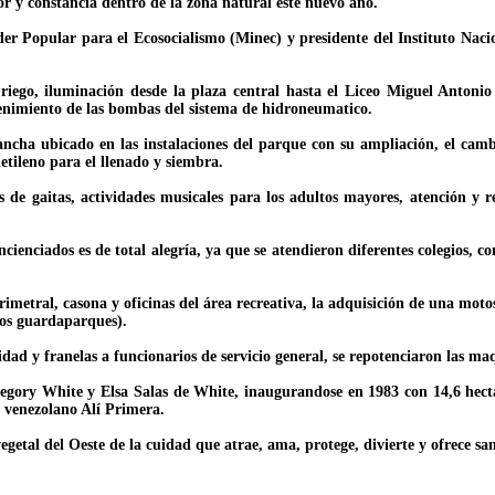
r y constancia dentro de la zona natural este nuevo año.
der Popular para el Ecosocialismo (Minec) y presidente del Instituto Nac
e riego, iluminación desde la plaza central hasta el Liceo Miguel Anton
tenimiento de las bombas del sistema de hidroneumatico.
ancha ubicado en las instalaciones del parque con su ampliación, el camb
etileno para el llenado y siembra.
s de gaitas, actividades musicales para los adultos mayores, atención y re
cienciados es de total alegría, ya que se atendieron diferentes colegios, 
metral, casona y oficinas del área recreativa, la adquisición de una motosie
 los guardaparques).
ridad y franelas a funcionarios de servicio general, se repotenciaron las m
Gregory White y Elsa Salas de White, inaugurandose en 1983 con 14,6 he
e venezolano Alí Primera.
etal del Oeste de la cuidad que atrae, ama, protege, divierte y ofrece san