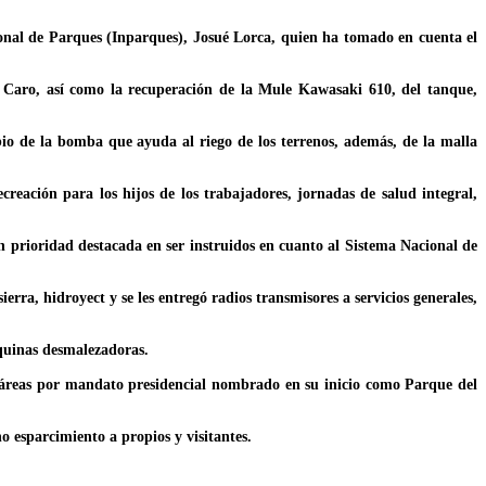
ional de Parques (Inparques), Josué Lorca, quien ha tomado en cuenta el
io Caro, así como la recuperación de la Mule Kawasaki 610, del tanque,
io de la bomba que ayuda al riego de los terrenos, además, de la malla
creación para los hijos de los trabajadores, jornadas de salud integral,
con prioridad destacada en ser instruidos en cuanto al Sistema Nacional de
rra, hidroyect y se les entregó radios transmisores a servicios generales,
aquinas desmalezadoras.
ctáreas por mandato presidencial nombrado en su inicio como Parque del
o esparcimiento a propios y visitantes.