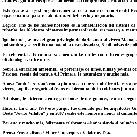
avances significativos que se han hecho con compromiso, dedicación, amo
Esto gracias a la gestión gubernamental de la mano del ministro del Po
espacio natural para rehabilitarlo, embellecerlo y mejorarlo.
Logros: Uno de los hechos notables es la rehabilitación del sistema d
tuberías, los 16 kioscos piñateros impermeabilizado, sus mesas y el man
Igualmente , se tuvo el gran privilegio de darle amor al vivero Mamap
polisombra y se recibió una máquina desmalezadora, 5 mil bolsas de poli
En referencia a lo cultural se amenizan las tardes con diferentes grupo
oftalmología , entre otras.
Sobre la educación ambiental, el porcentaje de niños, niñas y jóvenes con
Parques, reseña del parque Alí Primera, la naturaleza y mucho más.
Apoyo También se contó con la pintura con que se embelleció la cerca peri
vivero, taquilla y seguridad (éstos recibieron también colchones junto a
Asimismo, le hicieron la entrega de botas de ule, guantes, lentes de segu
Historia En el año 1979 este parque fue diseñado por los arquitectos 
Oeste “Jóvito Villalba" y en 2007 recibe este nombre a honor al cantant
Por esto y mucho más, felizmente celebramos 40 años siendo el pulmón veg
Prensa Ecosocialismo / Minec / Inparques / Vidalenny Díaz