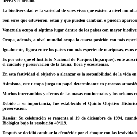
tierra y el océano.
La biodiversidad es la variedad de seres vivos que existen a nivel mundia
Son seres que estuvieron, están y que pueden cambiar, o pueden aparecer 
Venezuela ocupa el séptimo lugar dentro de los países con mayor biodiv
Ocupa, además, a nivel mundial ocupa la cuarta posición con más especies
Igualmente, figura entre los países con más especies de mariposas, estos 
Es por esto que el Instituto Nacional de Parques (Inparques), ente adscr
el cuidado y preservación de la fauna, flora y ecosistemas.
En esta festividad el objetivo a alcanzar es la sostenibilidad de la vida e
Asimismo, este tiempo juega un papel determinante en procesos atmosféri
Muchos intercambios y efectos de las masas continentales y los océanos c
Debido a su importancia, fue establecido el Quinto Objetivo Histór
preservación.
Reseña: Su celebración se remonta al 19 de diciembre de 1994, cuan
Biológica bajo la resolución 49/119.
Después se decidió cambiar la efeméride por el choque con las festividad