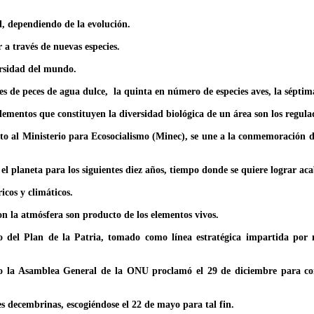
l, dependiendo de la evolución.
a través de nuevas especies.
ersidad del mundo.
 de peces de agua dulce, la quinta en número de especies aves, la séptima
elementos que constituyen la diversidad biológica de un área son los regulad
ito al Ministerio para Ecosocialismo (Minec), se une a la conmemoración d
n el planeta para los siguientes diez años, tiempo donde se quiere lograr ac
cos y climáticos.
on la atmósfera son producto de los elementos vivos.
ico del Plan de la Patria, tomado como línea estratégica impartida po
do la Asamblea General de la ONU proclamó el 29 de diciembre para con
es decembrinas, escogiéndose el 22 de mayo para tal fin.