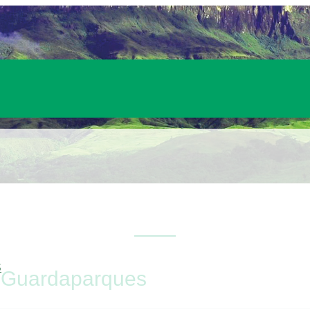
S
el Guardaparques