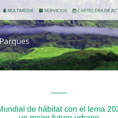
MULTIMEDIA
SERVICIOS
CARTELERA DE AC
 Parques
undial de hábitat con el lema 20
un mejor futuro urbano