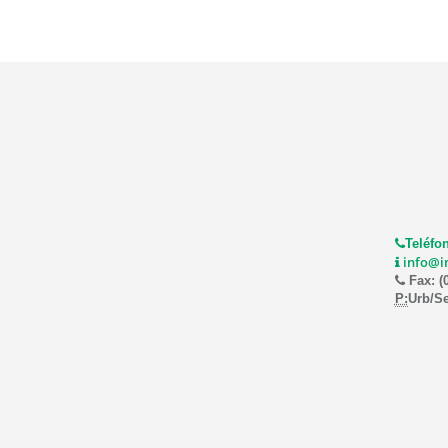
Teléfon
info@i
Fax: (
P:
Urb/Se