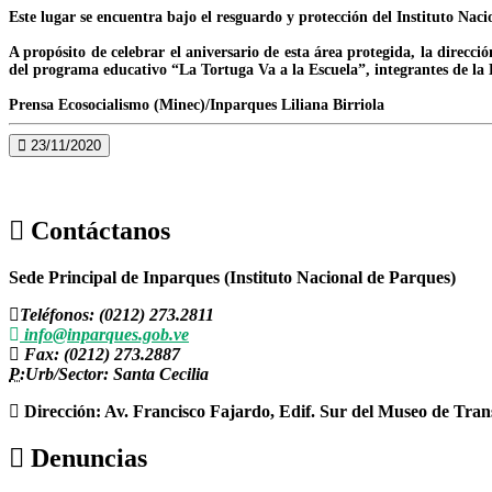
Este lugar se encuentra bajo el resguardo y protección del Instituto Nac
A propósito de celebrar el aniversario de esta área protegida, la direc
del programa educativo “La Tortuga Va a la Escuela”, integrantes de la 
Prensa Ecosocialismo (Minec)/Inparques Liliana Birriola
23/11/2020
Contáctanos
Sede Principal de Inparques (Instituto Nacional de Parques)
Teléfonos: (0212) 273.2811
info@inparques.gob.ve
Fax: (0212) 273.2887
P:
Urb/Sector: Santa Cecilia
Dirección: Av. Francisco Fajardo, Edif. Sur del Museo de Tran
Denuncias