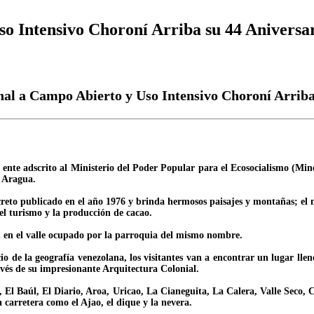
o Intensivo Choroní Arriba su 44 Aniversa
al a Campo Abierto y Uso Intensivo Choroní Arriba
 ente adscrito al Ministerio del Poder Popular para el Ecosocialismo (Mi
o Aragua.
eto publicado en el año 1976 y brinda hermosos paisajes y montañas; el mi
el turismo y la producción de cacao.
 en el valle ocupado por la parroquia del mismo nombre.
 de la geografía venezolana, los visitantes van a encontrar un lugar lleno
vés de su impresionante Arquitectura Colonial.
as, El Baúl, El Diario, Aroa, Uricao, La Cianeguita, La Calera, Valle Seco, C
 carretera como el Ajao, el dique y la nevera.