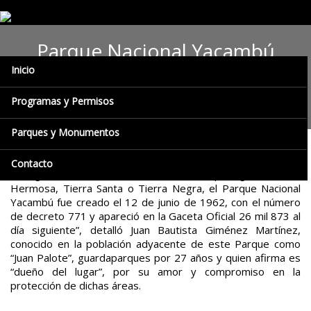
Parque Nacional Yacambú
Inicio
arriba a 56 años de historia y
compromiso con el ambiente
Programas y Permisos
Parques y Monumentos
“Yacambú significa Boca Grande, es una palabra de nuestros
Contacto
aborígenes los Jiraharas, también se dice que significa Dama
Hermosa, Tierra Santa o Tierra Negra, el Parque Nacional
Yacambú fue creado el 12 de junio de 1962, con el número
de decreto 771 y apareció en la Gaceta Oficial 26 mil 873 al
día siguiente”, detalló Juan Bautista Giménez Martínez,
conocido en la población adyacente de este Parque como
“Juan Palote”, guardaparques por 27 años y quien afirma es
“dueño del lugar”, por su amor y compromiso en la
protección de dichas áreas.