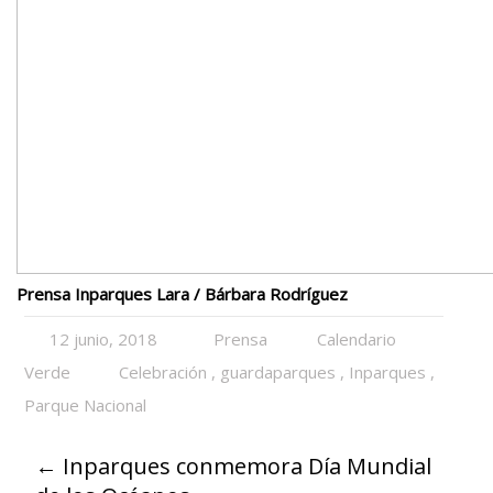
Prensa Inparques Lara / Bárbara Rodríguez
12 junio, 2018
Prensa
Calendario
Verde
Celebración
,
guardaparques
,
Inparques
,
Parque Nacional
←
Inparques conmemora Día Mundial