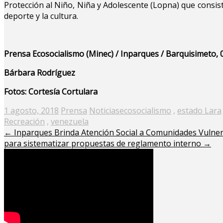
Protección al Niño, Niña y Adolescente (Lopna) que consiste
deporte y la cultura.
Prensa Ecosocialismo (Minec) / Inparques / Barquisimeto, 
Bárbara Rodríguez
Fotos: Cortesía Cortulara
Posted
1 agosto, 2018
Prensa
Noticias
ecosocialismo
,
estado Lara
on
Recreación
,
venezuela
←
Inparques Brinda Atención Social a Comunidades Vulner
para sistematizar propuestas de reglamento interno
→