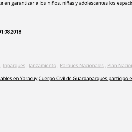
 en garantizar a los niños, niñas y adolescentes los espacio
01.08.2018
,
Inparques
,
lanzamiento
,
Parques Nacionales
,
Plan Nacio
ables en Yaracuy
Cuerpo Civil de Guardaparques participó 