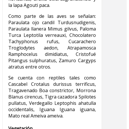
la lapa Agouti paca.
Como parte de las aves se señalan:
Paraulata ojo candil Turdusnudigenis,
Paraulata llanera Mimus gilvus, Paloma
Turca Leptotila verreauxi, Chocolatero
Tachyphonus rufus, Cucarachero
Troglodytes aedon, Atrapamosca
Ramphocelus dimidiatus, Cristofué
Pitangus sulphuratus, Zamuro Cargyps
atratus entre otros.
Se cuenta con reptiles tales como
Cascabel Crotalus durissus terrificus,
Tragavenado Boa constrictor, Morrona
Blanus cirencus, Tigra cazadora Spilotes
pullatus, Verdegallo Leptophis ahatulla
occidentalis, Iguana Iguana iguana,
Mato real Ameiva ameiva.
Vegetación