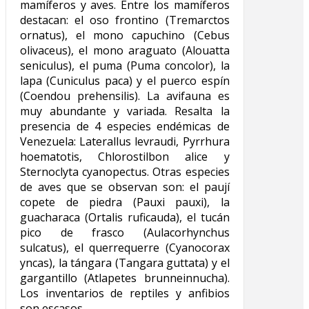
mamíferos y aves. Entre los mamíferos
destacan: el oso frontino (Tremarctos
ornatus), el mono capuchino (Cebus
olivaceus), el mono araguato (Alouatta
seniculus), el puma (Puma concolor), la
lapa (Cuniculus paca) y el puerco espín
(Coendou prehensilis). La avifauna es
muy abundante y variada. Resalta la
presencia de 4 especies endémicas de
Venezuela: Laterallus levraudi, Pyrrhura
hoematotis, Chlorostilbon alice y
Sternoclyta cyanopectus. Otras especies
de aves que se observan son: el paují
copete de piedra (Pauxi pauxi), la
guacharaca (Ortalis ruficauda), el tucán
pico de frasco (Aulacorhynchus
sulcatus), el querrequerre (Cyanocorax
yncas), la tángara (Tangara guttata) y el
gargantillo (Atlapetes brunneinnucha).
Los inventarios de reptiles y anfibios
son escasos.