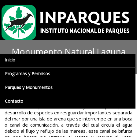
Monumento Natural Laguna
Inicio
de las Marites
Programas y Permisos
Parques y Monumentos
Las Marites es una laguna litoral (albufera), de poca
profundidad, con una superficie de 3674 ectáreas. Su
declaratoria obedece a que la laguna posee rasgos
Contacto
climáticos de importancia ontinental y es un espacio para el
desarrollo de especies en resguardar importantes separada
del mar por una isla de arena que se interrumpe en una boca
o canal de comunicación, a través del cual circula el agua
debido al flujo y reflujo de las mareas, este canal se bifurca
en dos bocas: Ño Victorio al Oeste y Yaques al Este,