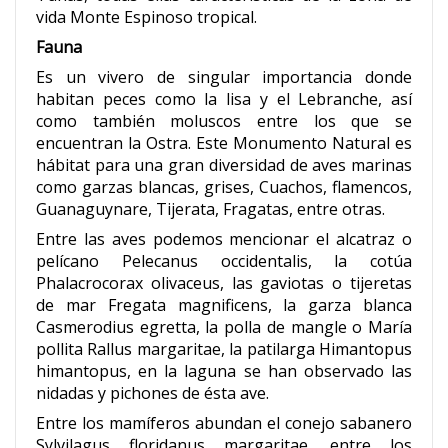
vida Monte Espinoso tropical.
Fauna
Es un vivero de singular importancia donde
habitan peces como la lisa y el Lebranche, así
como también moluscos entre los que se
encuentran la Ostra. Este Monumento Natural es
hábitat para una gran diversidad de aves marinas
como garzas blancas, grises, Cuachos, flamencos,
Guanaguynare, Tijerata, Fragatas, entre otras.
Entre las aves podemos mencionar el alcatraz o
pelícano Pelecanus occidentalis, la cotúa
Phalacrocorax olivaceus, las gaviotas o tijeretas
de mar Fregata magnificens, la garza blanca
Casmerodius egretta, la polla de mangle o María
pollita Rallus margaritae, la patilarga Himantopus
himantopus, en la laguna se han observado las
nidadas y pichones de ésta ave.
Entre los mamíferos abundan el conejo sabanero
Sylvilagus floridanus margaritae, entre los