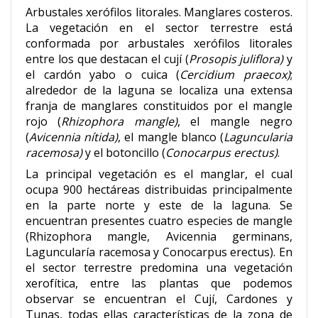
Arbustales xerófilos litorales. Manglares costeros.
La vegetación en el sector terrestre está
conformada por arbustales xerófilos litorales
entre los que destacan el cují (
Prosopis juliflora)
y
el cardón yabo o cuica (
Cercidium praecox)
;
alrededor de la laguna se localiza una extensa
franja de manglares constituidos por el mangle
rojo (
Rhizophora mangle)
, el mangle negro
(
Avicennia nítida)
, el mangle blanco (
Laguncularia
racemosa)
y el botoncillo (
Conocarpus erectus)
.
La principal vegetación es el manglar, el cual
ocupa 900 hectáreas distribuidas principalmente
en la parte norte y este de la laguna. Se
encuentran presentes cuatro especies de mangle
(Rhizophora mangle, Avicennia germinans,
Laguncularía racemosa y Conocarpus erectus). En
el sector terrestre predomina una vegetación
xerofítica, entre las plantas que podemos
observar se encuentran el Cují, Cardones y
Tunas, todas ellas características de la zona de