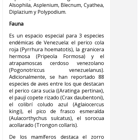
Alsophila, Asplenium, Blecnum, Cyathea,
Diplazium y Polypodium.
Fauna
Es un espacio especial para 3 especies
endémicas de Venezuela: el perico cola
roja (Pyrrhura hoematotis), la granicera
hermosa (Pripeola Formosa) y el
atrapamoscas cerdoso venezolano
(Pogonotriccus venezuelanus).
Adicionalmente, se han reportado 88
especies de aves entre los que destacan
el perico cara sucia ((Aratinga pertinax),
el paují copete rizado (Crax daubentoni),
el colibrí coludo azul (Aglaiocercus
kingi), el pico de frasco esmeralda
(Aulacorthychus sulcatus), el sorocua
acollarado (Trongon collaris).
De los mamíferos destaca el zorro