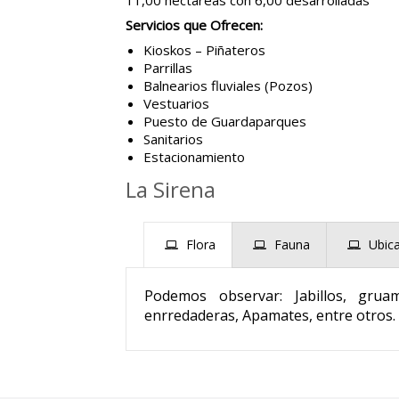
11,00 hectáreas con 6,00 desarrolladas
Servicios que Ofrecen:
Kioskos – Piñateros
Parrillas
Balnearios fluviales (Pozos)
Vestuarios
Puesto de Guardaparques
Sanitarios
Estacionamiento
La Sirena
Flora
Fauna
Ubic
Podemos observar: Jabillos, grua
enrredaderas, Apamates, entre otros.