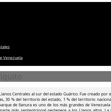
tales
e Venezuela
iquito
Llanos Centrales al sur del estado Guárico. Fue creado por e
 30 % del territorio del estado, 1 % del territorio nacional
parque de llanura es uno de los más grandes de Venezuela 
 parte más septentrional pertenece a los Llanos altos. La 