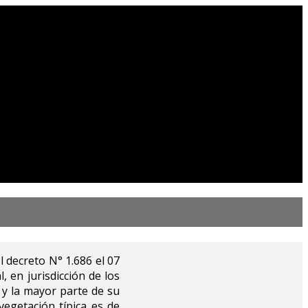
l decreto N° 1.686 el 07
, en jurisdicción de los
y la mayor parte de su
vegetación típica es de