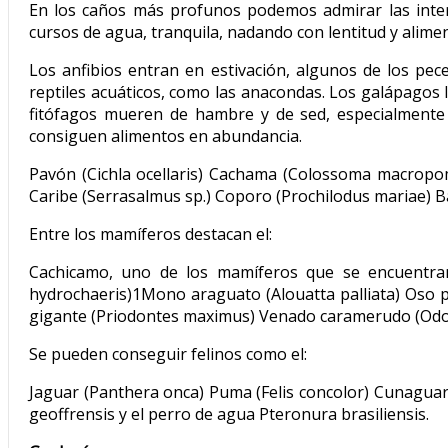
En los caños más profunos podemos admirar las inter
cursos de agua, tranquila, nadando con lentitud y alim
Los anfibios entran en estivación, algunos de los pec
reptiles acuáticos, como las anacondas. Los galápagos
fitófagos mueren de hambre y de sed, especialmente c
consiguen alimentos en abundancia.
Pavón (Cichla ocellaris) Cachama (Colossoma macropo
Caribe (Serrasalmus sp.) Coporo (Prochilodus mariae) 
Entre los mamíferos destacan el:
Cachicamo, uno de los mamíferos que se encuentran
hydrochaeris)1​ Mono araguato (Alouatta palliata) Os
gigante (Priodontes maximus) Venado caramerudo (Odoc
Se pueden conseguir felinos como el:
Jaguar (Panthera onca) Puma (Felis concolor) Cunaguaro 
geoffrensis y el perro de agua Pteronura brasiliensis.