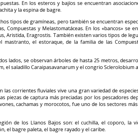
mpuestas. En los esteros y bajíos se encuentran asociacione
achita y la espina de bagre.
hos tipos de gramíneas, pero también se encuentran especie
eas, Compuestas y Melastomatáceas. En los «bancos» se e
, Aristida, Eragrostis. También existen varios tipos de le
l mastranto, el estoraque, de la familia de las Compues
dos lados, se observan árboles de hasta 25 metros, desarr
m, el saladillo Caraipasavanarum y el congrio Sclerolobium
n las corrientes fluviales vive una gran variedad de especies
las piezas de captura más preciadas por los pescadores dep
pavones, cachamas y morocotos, fue uno de los sectores más
egión de los Llanos Bajos son: el cuchilla, el coporo, la vi
, el bagre paleta, el bagre rayado y el caribe.