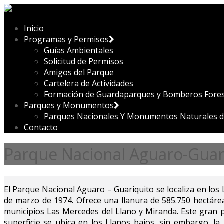
Inicio
Programas y Permisos
Guías Ambientales
Solicitud de Permisos
Amigos del Parque
Cartelera de Actividades
Formación de Guardaparques y Bomberos Fores
Parques y Monumentos
Parques Nacionales Y Monumentos Naturales d
Contacto
Parque Nacional Aguaro-Guar
El Parque Nacional Aguaro – Guariquito se localiza en los 
de marzo de 1974. Ofrece una llanura de 585.750 hectáreas,
municipios Las Mercedes del Llano y Miranda. Este gran 
superficie se ubica en los Llanos bajos, sin embargo, la