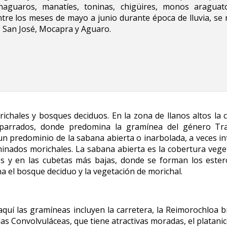
aguaros, manatíes, toninas, chigüires, monos araguato
re los meses de mayo a junio durante época de lluvia, se r
os San José, Mocapra y Aguaro.
ichales y bosques deciduos. En la zona de llanos altos la c
haparrados, donde predomina la gramínea del género Tr
e un predominio de la sabana abierta o inarbolada, a veces i
inados morichales. La sabana abierta es la cobertura veget
s y en las cubetas más bajas, donde se forman los ester
a el bosque deciduo y la vegetación de morichal.
aquí las gramíneas incluyen la carretera, la Reimorochloa bra
las Convolvuláceas, que tiene atractivas moradas, el platanico