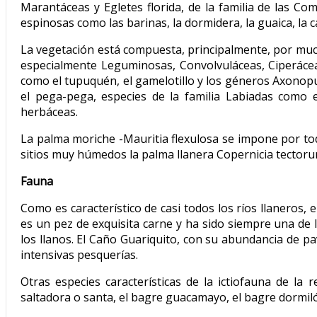
Marantáceas y Egletes florida, de la familia de las Co
espinosas como las barinas, la dormidera, la guaica, la c
La vegetación está compuesta, principalmente, por muc
especialmente Leguminosas, Convolvuláceas, Ciperác
como el tupuquén, el gamelotillo y los géneros Axonopus
el pega-pega, especies de la familia Labiadas como e
herbáceas.
La palma moriche -Mauritia flexulosa se impone por to
sitios muy húmedos la palma llanera Copernicia tectoru
Fauna
Como es característico de casi todos los ríos llaneros, e
es un pez de exquisita carne y ha sido siempre una de 
los llanos. El Caño Guariquito, con su abundancia de 
intensivas pesquerías.
Otras especies características de la ictiofauna de la r
saltadora o santa, el bagre guacamayo, el bagre dormilón