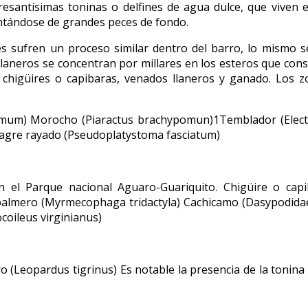
esantísimas toninas o delfines de agua dulce, que viven
entándose de grandes peces de fondo.
es sufren un proceso similar dentro del barro, lo mismo s
 llaneros se concentran por millares en los esteros que co
higüires o capibaras, venados llaneros y ganado. Los zo
mum) Morocho (Piaractus brachypomun)1​ Temblador (Electr
Bagre rayado (Pseudoplatystoma fasciatum)
 el Parque nacional Aguaro-Guariquito. Chigüire o cap
o palmero (Myrmecophaga tridactyla) Cachicamo (Dasypodida
oileus virginianus)
(Leopardus tigrinus) Es notable la presencia de la tonina o