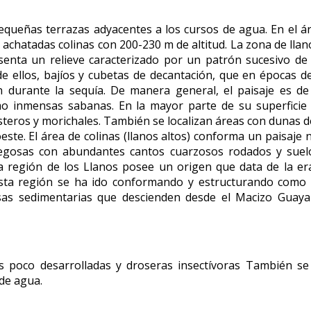
equeñas terrazas adyacentes a los cursos de agua. En el ár
chatadas colinas con 200-230 m de altitud. La zona de llanos
esenta un relieve caracterizado por un patrón sucesivo d
e ellos, bajíos y cubetas de decantación, que en épocas 
durante la sequía. De manera general, el paisaje es de 
omo inmensas sabanas. En la mayor parte de su superfici
steros y morichales. También se localizan áreas con dunas d
ste. El área de colinas (llanos altos) conforma un paisaje n
egosas con abundantes cantos cuarzosos rodados y suel
región de los Llanos posee un origen que data de la era
 Esta región se ha ido conformando y estructurando como 
s sedimentarias que descienden desde el Macizo Guayané
as poco desarrolladas y droseras insectívoras También s
 de agua.