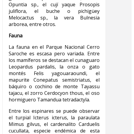
Opuntia sp., el cují yaque Prosopis
juliflora, el buche o pichigüey
Melocactus sp., la vera Bulnesia
arborea, entre otros.
Fauna
La fauna en el Parque Nacional Cerro
Saroche es escasa pero variada. Entre
los mamíferos se destacan el cunaguaro
Leopardus pardalis, la onza o gato
montés Felis yagouaraoundi, el
mapurite Conepatus semistriatus, el
báquiro o cochino de monte Tayassu
tajacu, el zorro Cerdocyon thous, el oso
hormiguero Tamandua tetradactyla.
Entre los espinares se puede observar
el turpial Icterus icterus, la paraulata
Mimus gilvus, el cardenalito Carduelis
cucullata, especie endémica de esta