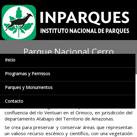
Parque Nacional Cerro
Inicio
Yapacana
Programas y Permisos
Parques y Monumentos
El Parque Nacional Yapacana fue decretado el 12 de
diciembre de 1978, Gaceta Oficial 2.417-E de fecha 07 de
marzo de 1979. Abarca una superficie de 320.0000 has
Contacto
localizada en la región sur del país, al suroeste de la
confluencia del río Ventuari en el Orinoco, en jurisdicción del
departamento Atabapo del Territorio de Amazonas.
Se crea para preservar y conservar áreas que representan
un valioso recurso escénico y científico, con una vegetación