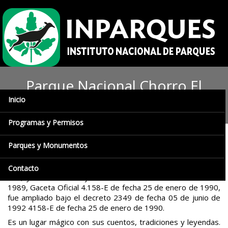
Parque Nacional Chorro El
Inicio
Indio
Programas y Permisos
Parques y Monumentos
Se encuentra ubicado en la parte este del Estado Táchira,
cerca de la Sierra La Maravilla, Su extensión es de 17.000
hectáreas, llenas de abundante vegetación, quebradas y
Contacto
ríos, y fue creado bajo el N° 641 el 07 de diciembre de
1989, Gaceta Oficial 4.158-E de fecha 25 de enero de 1990,
fue ampliado bajo el decreto 2349 de fecha 05 de junio de
1992 4158-E de fecha 25 de enero de 1990.
Es un lugar mágico con sus cuentos, tradiciones y leyendas.