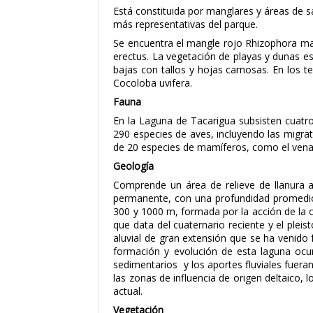
Está constituida por manglares y áreas de 
más representativas del parque.
Se encuentra el mangle rojo Rhizophora ma
erectus. La vegetación de playas y dunas e
bajas con tallos y hojas carnosas. En los 
Cocoloba uvifera.
Fauna
En la Laguna de Tacarigua subsisten cuatro
290 especies de aves, incluyendo las migrat
de 20 especies de mamíferos, como el vena
Geología
Comprende un área de relieve de llanura al
permanente, con una profundidad promedio 
300 y 1000 m, formada por la acción de la co
que data del cuaternario reciente y el plei
aluvial de gran extensión que se ha venido 
formación y evolución de esta laguna ocur
sedimentarios y los aportes fluviales fuer
las zonas de influencia de origen deltaico, 
actual.
Vegetación