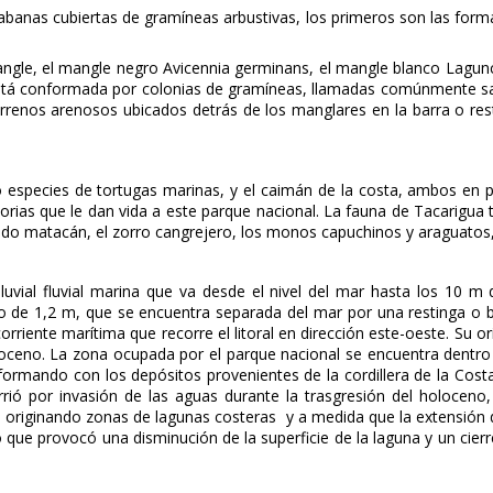
sabanas cubiertas de gramíneas arbustivas, los primeros son las form
ngle, el mangle negro Avicennia germinans, el mangle blanco Lagunc
stá conformada por colonias de gramíneas, llamadas comúnmente sala
terrenos arenosos ubicados detrás de los manglares en la barra o re
 especies de tortugas marinas, y el caimán de la costa, ambos en p
orias que le dan vida a este parque nacional. La fauna de Tacarigua
do matacán, el zorro cangrejero, los monos capuchinos y araguatos,
uvial fluvial marina que va desde el nivel del mar hasta los 10 m 
de 1,2 m, que se encuentra separada del mar por una restinga o bar
rriente marítima que recorre el litoral en dirección este-oeste. Su o
stoceno. La zona ocupada por el parque nacional se encuentra dentro
formando con los depósitos provenientes de la cordillera de la Cost
rió por invasión de las aguas durante la trasgresión del holoceno
an originando zonas de lagunas costeras y a medida que la extensió
lo que provocó una disminución de la superficie de la laguna y un cie