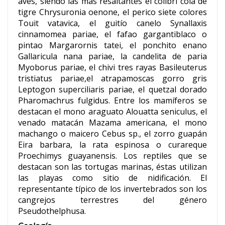
aves, siendo las más resaltantes el colibrí cola de
tigre Chrysuronia oenone, el perico siete colores
Touit vatavica, el guitío canelo Synallaxis
cinnamomea pariae, el fafao gargantiblaco o
pintao Margarornis tatei, el ponchito enano
Gallaricula nana pariae, la candelita de paria
Myoborus pariae, el chivi tres rayas Basileuterus
tristiatus pariae,el atrapamoscas gorro gris
Leptogon superciliaris pariae, el quetzal dorado
Pharomachrus fulgidus. Entre los mamíferos se
destacan el mono araguato Alouatta seniculus, el
venado matacán Mazama americana, el mono
machango o maicero Cebus sp., el zorro guapán
Eira barbara, la rata espinosa o curareque
Proechimys guayanensis. Los reptiles que se
destacan son las tortugas marinas, éstas utilizan
las playas como sitio de nidificación. El
representante típico de los invertebrados son los
cangrejos terrestres del género
Pseudothelphusa.