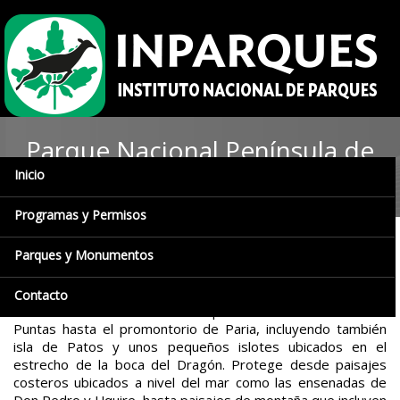
Parque Nacional Península de
Inicio
Paira
Programas y Permisos
Parques y Monumentos
El Parque Nacional Península de Paria está localizado en la
cordillera de la Costa Oriental al noreste del país, en
jurisdicción de los municipios Arismendi, Mariño y Valdez del
Contacto
estado Sucre. Abarca desde las proximidades del cabo Tres
Puntas hasta el promontorio de Paria, incluyendo también
isla de Patos y unos pequeños islotes ubicados en el
estrecho de la boca del Dragón. Protege desde paisajes
costeros ubicados a nivel del mar como las ensenadas de
Don Pedro y Uquire, hasta paisajes de montaña que incluyen