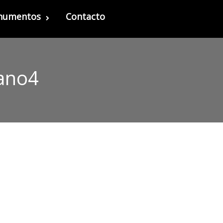
onumentos
Contacto
ano4