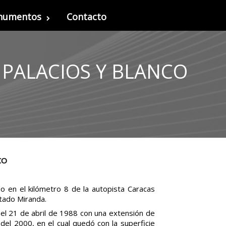
onumentos
Contacto
PALACIOS Y BLANCO
CO
o en el kilómetro 8 de la autopista Caracas
stado Miranda.
 el 21 de abril de 1988 con una extensión de
el 2000, en el cual quedó con la superficie