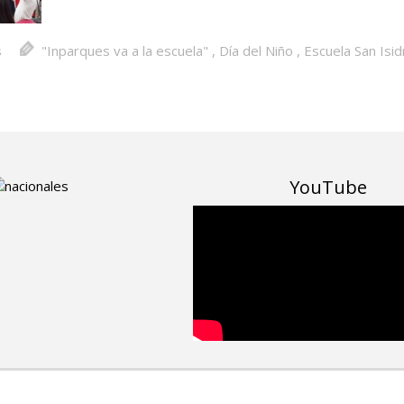
s
"Inparques va a la escuela"
,
Día del Niño
,
Escuela San Isid
YouTube