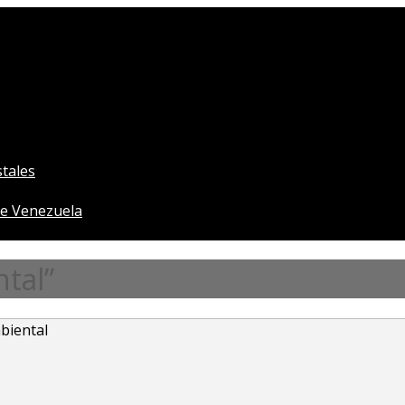
tales
e Venezuela
tal”