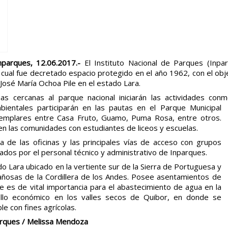
nparques, 12.06.2017.-
El Instituto Nacional de Parques (Inp
 cual fue decretado espacio protegido en el año 1962, con el obje
osé María Ochoa Pile en el estado Lara.
s cercanas al parque nacional iniciarán las actividades con
mbientales participarán en las pautas en el
Parque Municipal
emplares entre Casa Fruto, Guamo, Puma Rosa, entre otros.
en las comunidades con estudiantes de liceos y escuelas.
de las oficinas y las principales vías de acceso con grupos
dos por el personal técnico y administrativo de Inparques.
o Lara ubicado en la vertiente sur de la Sierra de Portuguesa y
añosas de la Cordillera de los Andes. Posee asentamientos de
 es de vital importancia para el abastecimiento de agua en la
ollo económico en los valles secos de Quibor, en donde se
e con fines agrícolas.
arques / Melissa Mendoza