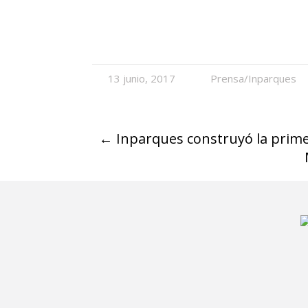
13 junio, 2017
Prensa/Inparques
←
Inparques construyó la prim