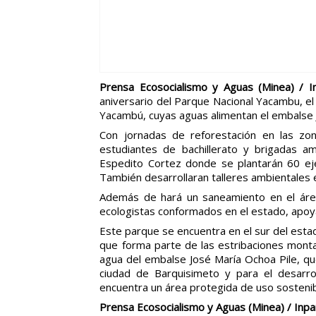
Prensa Ecosocialismo y Aguas (Minea) / I
aniversario del Parque Nacional Yacambu, el
Yacambú, cuyas aguas alimentan el embalse J
Con jornadas de reforestación en las zona
estudiantes de bachillerato y brigadas a
Espedito Cortez donde se plantarán 60 ej
También desarrollaran talleres ambientales 
Además de hará un saneamiento en el área 
ecologistas conformados en el estado, apoya
Este parque se encuentra en el sur del estad
que forma parte de las estribaciones mont
agua del embalse José María Ochoa Pile, que
ciudad de Barquisimeto y para el desarr
encuentra un área protegida de uso sostenibl
Prensa Ecosocialismo y Aguas (Minea) / Inp