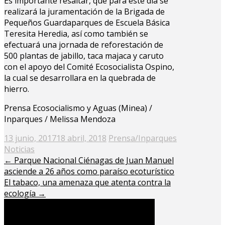
Es importante resaltar, que para este día se
realizará la juramentación de la Brigada de
Pequeños Guardaparques de Escuela Básica
Teresita Heredia, así como también se
efectuará una jornada de reforestación de
500 plantas de jabillo, taca majaca y caruto
con el apoyo del Comité Ecosocialista Ospino,
la cual se desarrollara en la quebrada de
hierro.
Prensa Ecosocialismo y Aguas (Minea) /
Inparques / Melissa Mendoza
Posted
13 junio, 2017
18 abril, 2018
Prensa/Inparques
on
Noticias
←
Parque Nacional Ciénagas de Juan Manuel
asciende a 26 años como paraíso ecoturístico
El tabaco, una amenaza que atenta contra la
ecología
→