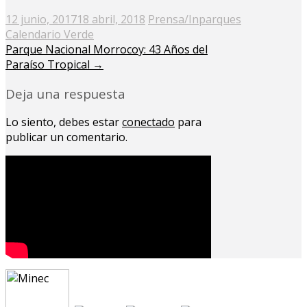
Posted
12 junio, 2017
18 abril, 2018
Prensa/Inparques
on
Calendario Verde
Parque Nacional Morrocoy: 43 Años del
Paraíso Tropical
→
Deja una respuesta
Lo siento, debes estar
conectado
para
publicar un comentario.