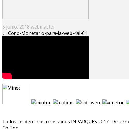
Posted
5 junio, 2018
webmaster
on
←
Cono-Monetario-para-la-web-4ai-01
Todos los derechos reservados INPARQUES 2017- Desarrol
Go Top