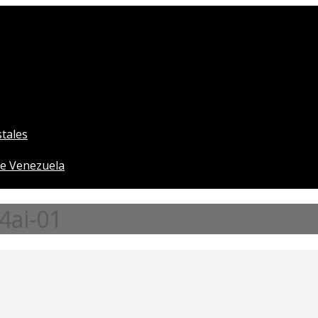
tales
e Venezuela
4ai-01