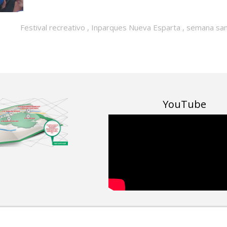
Festival recreativo
,
Inparques Nueva Esparta
,
semana sa
YouTube