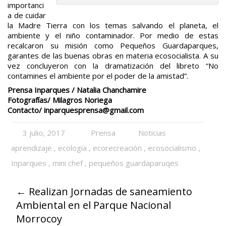
importanci
a de cuidar
la Madre Tierra con los temas salvando el planeta, el
ambiente y el niño contaminador. Por medio de estas
recalcaron su misión como Pequeños Guardaparques,
garantes de las buenas obras en materia ecosocialista. A su
vez concluyeron con la dramatización del libreto “No
contamines el ambiente por el poder de la amistad”.
Prensa Inparques / Natalia Chanchamire
Fotografías/ Milagros Noriega
Contacto/
inparquesprensa@gmail.com
3 julio, 2017
Prensa
Noticias
aprendizaje
,
ecología
,
ecorecreación
,
ecosocialismo
,
Inparques
,
mini chef
,
pequeños guardaparuqes
←
Realizan Jornadas de saneamiento
Ambiental en el Parque Nacional
Morrocoy