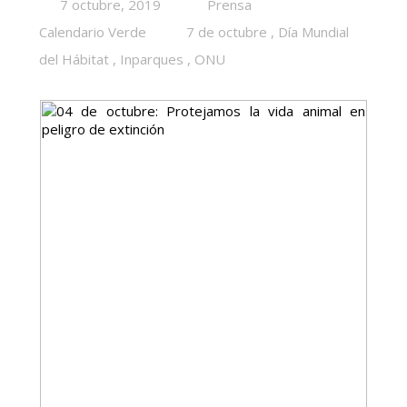
7 octubre, 2019
Prensa
Calendario Verde
7 de octubre
,
Día Mundial
del Hábitat
,
Inparques
,
ONU