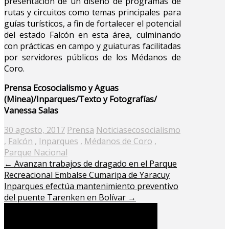
presentación de un diseño de programas de
rutas y circuitos como temas principales para
guías turísticos, a fin de fortalecer el potencial
del estado Falcón en esta área, culminando
con prácticas en campo y guiaturas facilitadas
por servidores públicos de los Médanos de
Coro.
Prensa Ecosocialismo y Aguas
(Minea)/Inparques/Texto y Fotografías/
Vanessa Salas
Posted
30 agosto, 2017
Prensa
Noticias
ecosocialismo
on
,
Falcón
,
Inparques
,
Médanos de Coro
,
Parque Nacional
←
Avanzan trabajos de dragado en el Parque
Recreacional Embalse Cumaripa de Yaracuy
Inparques efectúa mantenimiento preventivo
del puente Tarenken en Bolívar
→