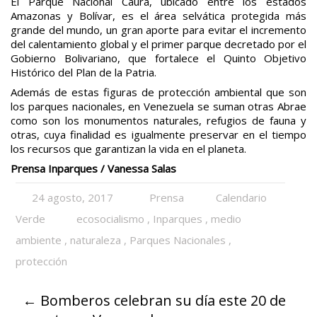
El Parque Nacional Caura, ubicado entre los estados
Amazonas y Bolívar, es el área selvática protegida más
grande del mundo, un gran aporte para evitar el incremento
del calentamiento global y el primer parque decretado por el
Gobierno Bolivariano, que fortalece el Quinto Objetivo
Histórico del Plan de la Patria.
Además de estas figuras de protección ambiental que son
los parques nacionales, en Venezuela se suman otras Abrae
como son los monumentos naturales, refugios de fauna y
otras, cuya finalidad es igualmente preservar en el tiempo
los recursos que garantizan la vida en el planeta.
Prensa Inparques / Vanessa Salas
24 agosto, 2017
Prensa
Calendario
Verde
ecosocialismo
,
Inparques
,
medio
ambiente
,
naturaleza
,
Parques Nacionales
,
protección
←
Bomberos celebran su día este 20 de