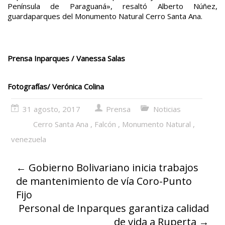
Península de Paraguaná», resaltó Alberto Núñez,
guardaparques del Monumento Natural Cerro Santa Ana.
Prensa Inparques / Vanessa Salas
Fotografías/ Verónica Colina
31 agosto, 2017
Prensa
Noticias
Cerro Santa Ana
,
Falcón
,
Monumento Natural
,
venezuela
←
Gobierno Bolivariano inicia trabajos
de mantenimiento de vía Coro-Punto
Fijo
Personal de Inparques garantiza calidad
de vida a Ruperta
→