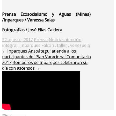
Prensa Ecosocialismo y Aguas (Minea)
/Inparques / Vanessa Salas
Fotografías / José Elías Caldera
Posted
22 agosto, 2017
Prensa
Noticias
atención
on
integral
,
Inparques Falcón
,
taller
,
venezuela
←
Inparques Anzoátegui atiende a los
participantes del Plan Vacacional Comunitario
2017
Bomberos de Inparques celebraron su
día con ascensos
→