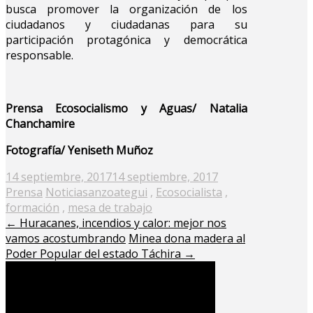
busca promover la organización de los
ciudadanos y ciudadanas para su
participación protagónica y democrática
responsable.
Prensa Ecosocialismo y Aguas/ Natalia
Chanchamire
Fotografía/ Yeniseth Muñoz
Posted
14 septiembre, 2017
14 septiembre, 2017
on
Prensa
Noticias
anzoategui
,
Ecosocialista
,
formación
,
mesa de trabajo
←
Huracanes, incendios y calor: mejor nos
vamos acostumbrando
Minea dona madera al
Poder Popular del estado Táchira
→