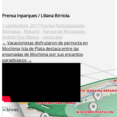
Prensa Inparques / Liliana Birriola.
Posted
1 septiembre, 2017
Prensa
Noticias
estado
on
Monagas
,
Maturín
,
Parque de Recreación.
Andrés Eloy Blanco
,
venezuela
←
Vacacionistas disfrutaron de pernocta en
Mochima
Isla de Plata destaca entre las
ensenadas de Mochima por sus encantos
paradisíacos
→