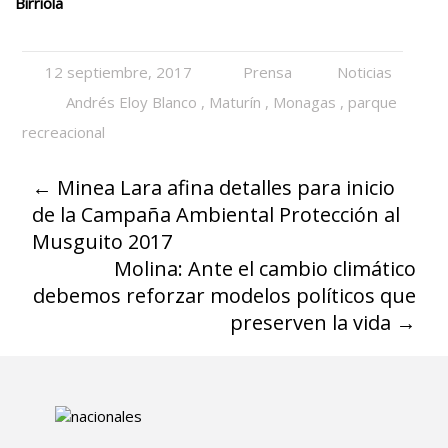
Birriola
12 septiembre, 2017
Prensa
Noticias
Andrés Eloy Blanco
,
Maturín
,
Monagas
,
parque
recreacional
←
Minea Lara afina detalles para inicio
de la Campaña Ambiental Protección al
Musguito 2017
Molina: Ante el cambio climático
debemos reforzar modelos políticos que
preserven la vida
→